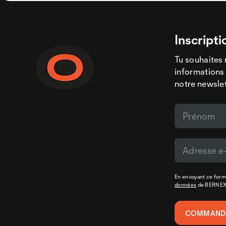
Inscripti
Tu souhaites 
informations 
notre newslet
En envoyant ce formu
données
de BERNE