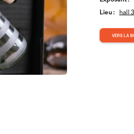
Lieu :
hall 
VERS LA B