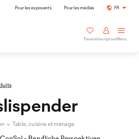
Pour les exposants
Pour les médias
FR
Favoris
Inscription
Menu
duits
lispender
en
Table, cuisine et ménage
ConSol - Berufliche Perspektiven