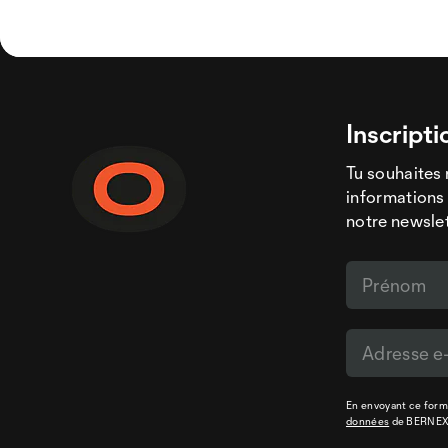
Inscripti
Tu souhaites 
informations 
notre newslet
En envoyant ce formu
données
de BERNE