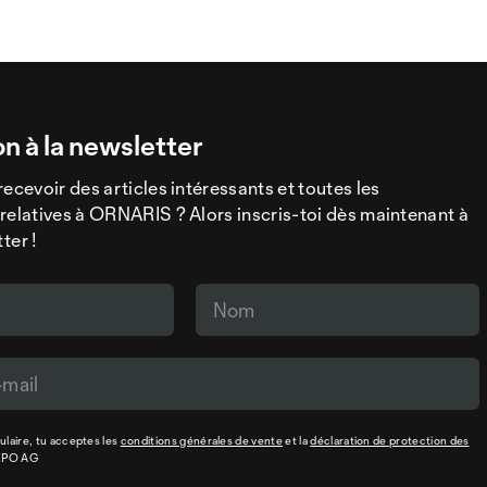
on à la newsletter
recevoir des articles intéressants et toutes les
relatives à ORNARIS ? Alors inscris-toi dès maintenant à
ter !
laire, tu acceptes les
conditions générales de vente
et la
déclaration de protection des
XPO AG