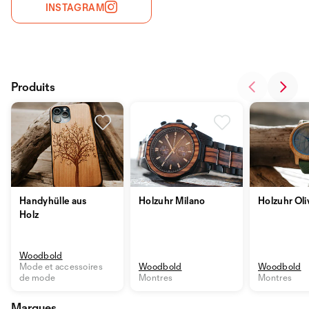
INSTAGRAM
Produits
Handyhülle aus
Holzuhr Milano
Holzuhr Oli
Holz
Woodbold
Mode et accessoires
Woodbold
Woodbold
de mode
Montres
Montres
Marques