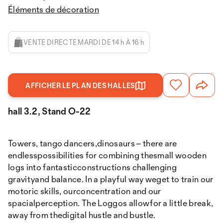
Éléments de décoration
VENTE DIRECTE MARDI DE 14 h À 16 h
AFFICHER LE PLAN DES HALLES
hall 3.2, Stand O-22
Towers, tango dancers,dinosaurs – there are
endlesspossibilities for combining thesmall wooden
logs into fantasticconstructions challenging
gravityand balance. In a playful way weget to train our
motoric skills, ourconcentration and our
spacialperception. The Loggos allowfor a little break,
away from thedigital hustle and bustle.