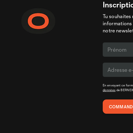
Inscripti
Tu souhaites 
informations 
notre newslet
En envoyant ce formu
données
de BERNE