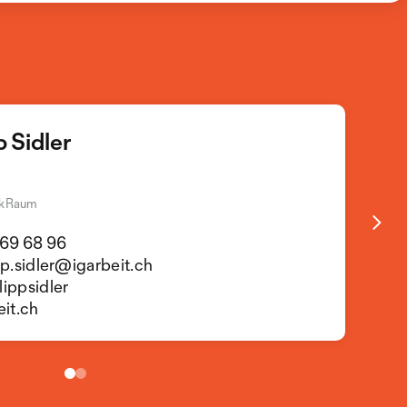
p Sidler
Timo Bucher
IG Arbeit
rkRaum
Leiter Verkaufssortiment
69 68 96
041 369 68 68
sortiment@igarbeit.ch
pp.sidler@igarbeit.ch
igarbeit.ch
ippsidler
eit.ch