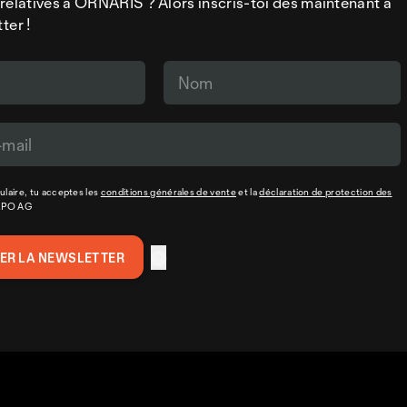
relatives à ORNARIS ? Alors inscris-toi dès maintenant à
ter !
laire, tu acceptes les
conditions générales de vente
et la
déclaration de protection des
XPO AG