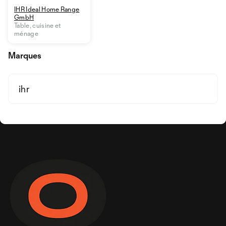
IHR Ideal Home Range
GmbH
Table, cuisine et
ménage
Marques
ihr