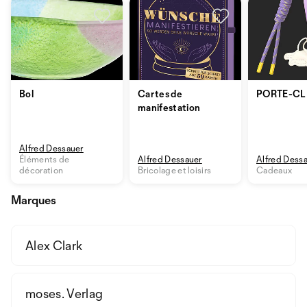
Bol
Cartes de
PORTE-CL
manifestation
Alfred Dessauer
Éléments de
Alfred Dessauer
Alfred Dess
décoration
Bricolage et loisirs
Cadeaux
Marques
Alex Clark
moses. Verlag