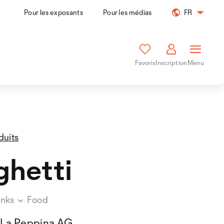
Pour les exposants
Pour les médias
FR
Favoris
Inscription
Menu
duits
hetti
inks
Food
La Peppina AG