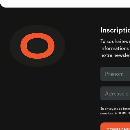
Inscripti
Tu souhaites 
informations 
notre newslet
En envoyant ce formu
données
de BERNE