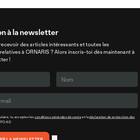
on à la newsletter
recevoir des articles intéressants et toutes les
relatives à ORNARIS ? Alors inscris-toi dès maintenant à
ter !
laire, tu acceptes les
conditions générales de vente
et la
déclaration de protection des
XPO AG