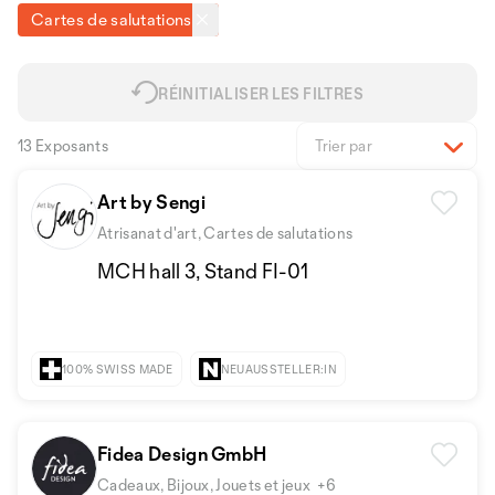
Cartes de salutations
RÉINITIALISER LES FILTRES
13 Exposants
Trier par
Art by Sengi
Atrisanat d'art, Cartes de salutations
MCH hall 3, Stand FI-01
100% SWISS MADE
NEUAUSSTELLER:IN
Fidea Design GmbH
Cadeaux, Bijoux, Jouets et jeux
+6