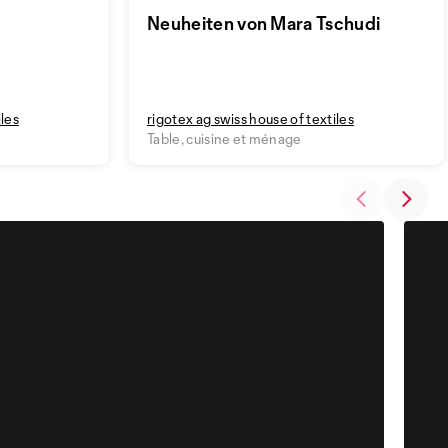
Neuheiten von Mara Tschudi
iles
rigotex ag swiss house of textiles
Table, cuisine et ménage