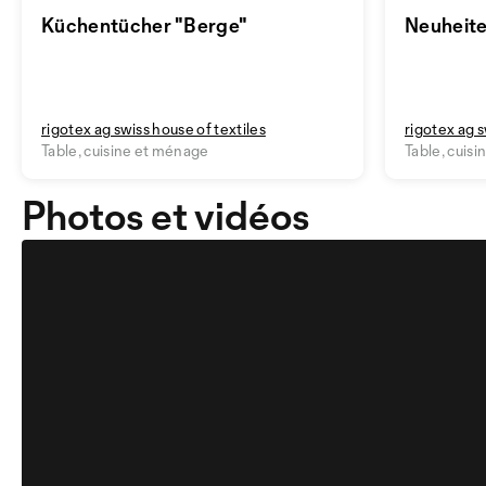
Küchentücher "Berge"
Neuheite
rigotex ag swiss house of textiles
rigotex ag s
Table, cuisine et ménage
Table, cuis
Photos et vidéos