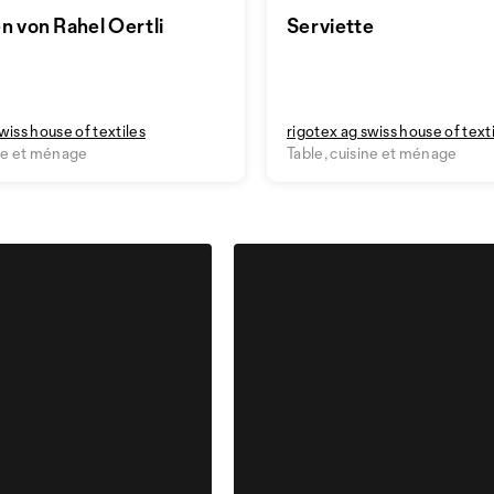
n von Rahel Oertli
Serviette
wiss house of textiles
rigotex ag swiss house of text
ine et ménage
Table, cuisine et ménage