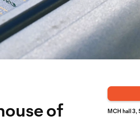
 house of
MCH hall 3, 