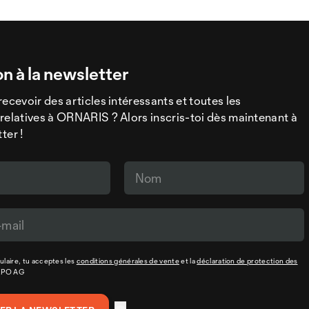
on à la newsletter
recevoir des articles intéressants et toutes les
relatives à ORNARIS ? Alors inscris-toi dès maintenant à
ter !
laire, tu acceptes les
conditions générales de vente
et la
déclaration de protection des
XPO AG