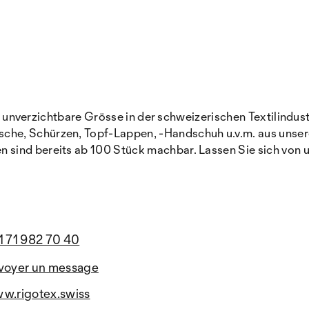
eine unverzichtbare Grösse in der schweizerischen Textilind
che, Schürzen, Topf-Lappen, -Handschuh u.v.m. aus uns
sind bereits ab 100 Stück machbar. Lassen Sie sich von u
1 71 982 70 40
voyer un message
w.rigotex.swiss