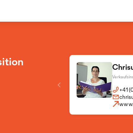
ition
Chrisu
Verkaufsin
+41 (
chris
www.r