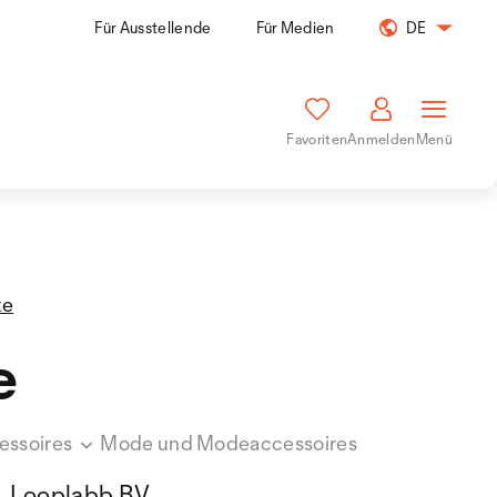
Für Ausstellende
Für Medien
DE
Favoriten
Anmelden
Menü
te
e
essoires
Mode und Modeaccessoires
Looplabb BV