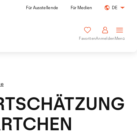
Für Ausstellende
Für Medien
DE
Favoriten
Anmelden
Menü
te
RTSCHÄTZUNG
ÄRTCHEN