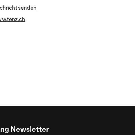
chricht senden
w.tenz.ch
ng Newsletter